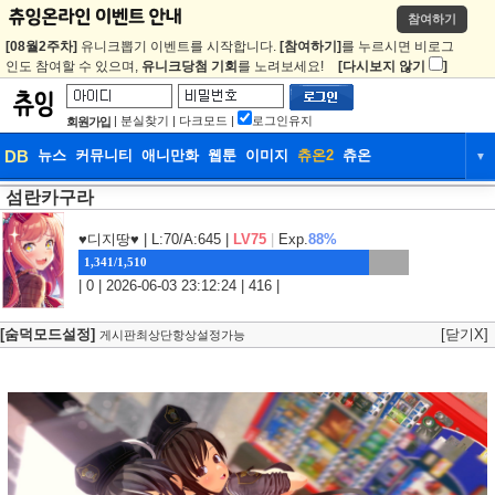
참여하기
[08월2주차]
유니크뽑기 이벤트를 시작합니다.
[참여하기]
를 누르시면 비로그
인도 참여할 수 있으며,
유니크당첨 기회
를 노려보세요!
[다시보지 않기
]
|
분실찾기
|
다크모드
|
로그인유지
회원가입
DB
뉴스
커뮤니티
애니만화
웹툰
이미지
츄온2
츄온
▼
섬란카구라
DB
뉴스
커뮤니티
애니만화
웹툰
이미지
츄온2
츄온
♥디지땅♥
| L:70/A:645 |
LV75
|
Exp.
88%
1,341/1,510
| 0 | 2026-06-03 23:12:24 | 416 |
[숨덕모드설정]
[닫기X]
게시판최상단항상설정가능