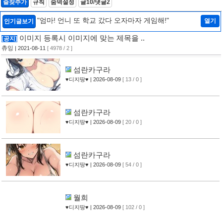
즐찾추가
규칙
숨덕설정
글10/댓글2
"엄마! 언니 또 학교 갔다 오자마자 게임해!"
열기
인기글보기
이미지 등록시 이미지에 맞는 제목을 ..
[공지]
츄잉
| 2021-08-11
[ 4978 / 2 ]
섬란카구라
♥디지땅♥
| 2026-08-09
[ 13 / 0 ]
섬란카구라
♥디지땅♥
| 2026-08-09
[ 20 / 0 ]
섬란카구라
♥디지땅♥
| 2026-08-09
[ 54 / 0 ]
월희
♥디지땅♥
| 2026-08-09
[ 102 / 0 ]