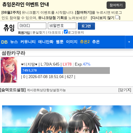
참여하기
[08월2주차]
유니크뽑기 이벤트를 시작합니다.
[참여하기]
를 누르시면 비로그
인도 참여할 수 있으며,
유니크당첨 기회
를 노려보세요!
[다시보지 않기
]
|
분실찾기
|
다크모드
|
로그인유지
회원가입
DB
뉴스
커뮤니티
애니만화
웹툰
이미지
츄온2
츄온
▼
섬란카구라
DB
뉴스
커뮤니티
애니만화
웹툰
이미지
츄온2
츄온
♥디지땅♥
| L:70/A:645 |
LV78
|
Exp.
47%
749/1,570
| 0 | 2026-07-08 18:51:04 | 627 |
[숨덕모드설정]
[닫기X]
게시판최상단항상설정가능