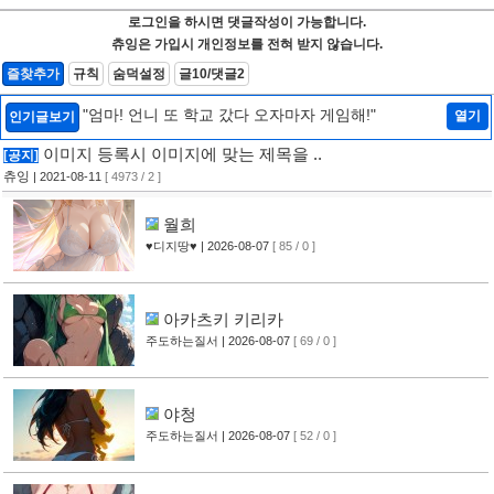
로그인을 하시면 댓글작성이 가능합니다.
츄잉은 가입시 개인정보를 전혀 받지 않습니다.
즐찾추가
규칙
숨덕설정
글10/댓글2
"엄마! 언니 또 학교 갔다 오자마자 게임해!"
열기
인기글보기
이미지 등록시 이미지에 맞는 제목을 ..
[공지]
츄잉
| 2021-08-11
[ 4973 / 2 ]
월희
♥디지땅♥
| 2026-08-07
[ 85 / 0 ]
아카츠키 키리카
주도하는질서
| 2026-08-07
[ 69 / 0 ]
야청
주도하는질서
| 2026-08-07
[ 52 / 0 ]