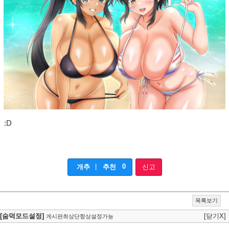
:D
|
0
개추
추천
신고
목록보기
[숨덕모드설정]
[닫기X]
게시판최상단항상설정가능