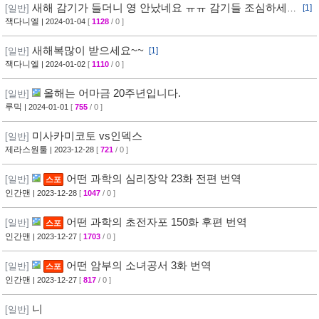
새해 감기가 들더니 영 안났네요 ㅠㅠ 감기들 조심하세요
[일반]
[1]
~
잭다니엘
| 2024-01-04
[
1128
/ 0 ]
새해복많이 받으세요~~
[일반]
[1]
잭다니엘
| 2024-01-02
[
1110
/ 0 ]
올해는 어마금 20주년입니다.
[일반]
루믹
| 2024-01-01
[
755
/ 0 ]
미사카미코토 vs인덱스
[일반]
제라스원툴
| 2023-12-28
[
721
/ 0 ]
어떤 과학의 심리장악 23화 전편 번역
[일반]
스포
인간맨
| 2023-12-28
[
1047
/ 0 ]
어떤 과학의 초전자포 150화 후편 번역
[일반]
스포
인간맨
| 2023-12-27
[
1703
/ 0 ]
어떤 암부의 소녀공서 3화 번역
[일반]
스포
인간맨
| 2023-12-27
[
817
/ 0 ]
니
[일반]