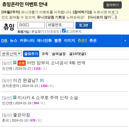
참여하기
[08월2주차]
유니크뽑기 이벤트를 시작합니다.
[참여하기]
를 누르시면 비로그
인도 참여할 수 있으며,
유니크당첨 기회
를 노려보세요!
[다시보지 않기
]
|
분실찾기
|
다크모드
|
로그인유지
회원가입
DB
뉴스
커뮤니티
애니만화
웹툰
이미지
츄온2
츄온
▼
DB
뉴스
커뮤니티
애니만화
즐찾추가
규칙
숨덕설정
글10/댓글1
웹툰
이미지
츄온2
츄온
어떤 암부의 소녀공서 4화 번역
[일반]
스포
인간맨
| 2024-01-27
[
1155
/ 1 ]
이건 완결남?
[일반]
[6]
코자토엔마
| 2024-01-23
[
1350
/ 0 ]
미사카 & 쇼쿠호 주역 신작 소설
[일반]
인간맨
| 2024-01-19
[
904
/ 0 ]
좋은아침
[일반]
춘피
| 2024-01-10
[
678
/ 0 ]