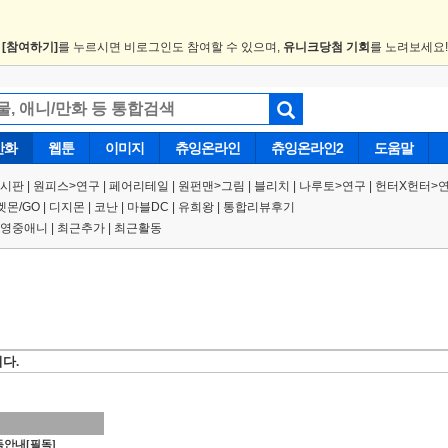
.
[참여하기]
를 누르시면 비로그인도 참여할 수 있으며,
유니크당첨 기회
를 노려보세요
만화
웹툰
이미지
츄잉온라인
츄잉온라인2
도움말
게시판
|
원피스
>
연구
|
페어리테일 |
원펀맨
>
그림
|
블리치
|
나루토
>
연구
|
헌터X헌터
>
켓몬/GO
|
디지몬
|
코난
|
마블DC
|
유희왕
|
통합리뷰후기
영중애니
|
최근추가
|
최근활동
다.
안내[필독]