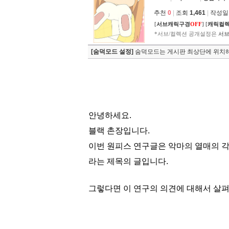
추천
0
|
조회
1,461
|
작성일 2
[
서브캐릭구경
OFF
]
[
캐릭컬
*서브/컬렉션 공개설정은
서브
[숨덕모드 설정]
숨덕모드는 게시판 최상단에 위치해
안녕하세요.
블랙 촌장입니다.
이번 원피스 연구글은
악마의 열매의 각
라는 제목의 글입니다.
그렇다면 이 연구의 의견에 대해서 살