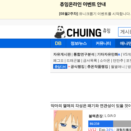
[08월2주차]
유니크뽑기 이벤트를 시작합니다
DB
정보/뉴스
커뮤니티
애니/
자유게시판
|
통합연구분석
|
기타자유만화
|
VS
R
페그오
|
드래곤볼
|
금서목록
|
소아온
|
던만추
|
포
공식랭킹
|
츄온작품랭킹
|
월별애니
|
방
츄잉디비
악마의 열매의 각성은 패기와 연관성이 있을 것이
|
L:0/A:0
블랙촌장
86/250
LV12
|
Exp.
34%
|
경험치획득