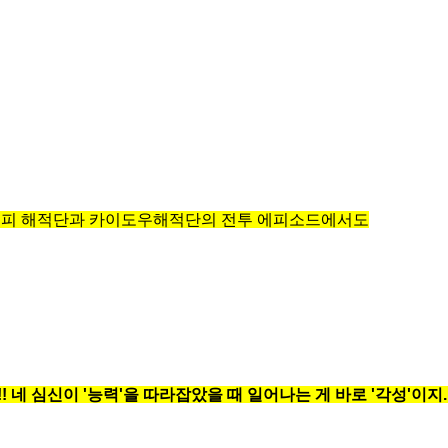
루피 해적단과 카이도우해적단의 전투 에피소드에서도
네 심신이 '능력'을 따라잡았을 때 일어나는 게 바로 '각성'이지. ·