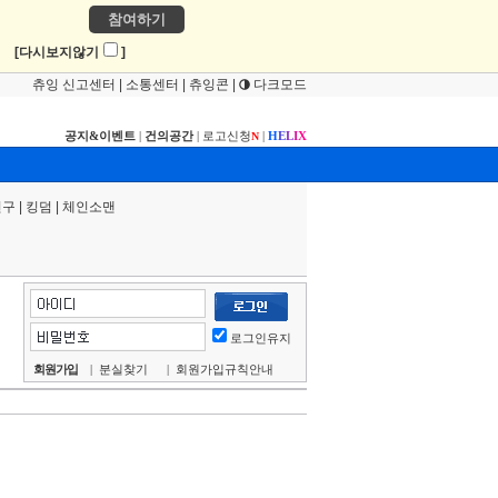
참여하기
!
[다시보지않기
]
츄잉 신고센터
|
소통센터
|
츄잉콘
|
다크모드
공지&이벤트
|
건의공간
|
로고신청
|
H
E
L
I
X
N
연구
|
킹덤
|
체인소맨
로그인유지
회원가입
|
분실찾기
|
회원가입규칙안내