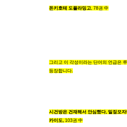
돈키호테 도플라밍고
, 78권 中
그리고 이 각성이라는 단어의 언급은 
등장합니다.
시건방은 건재해서 안심했다, 밀짚모자!! 
카이도
,
103권 中