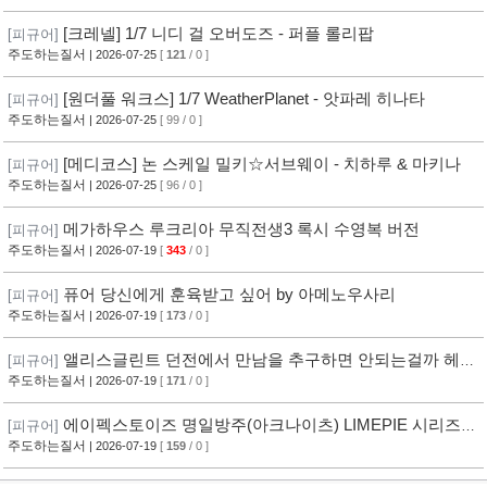
[크레넬] 1/7 니디 걸 오버도즈 - 퍼플 롤리팝
[피규어]
주도하는질서
| 2026-07-25
[
121
/ 0 ]
[원더풀 워크스] 1/7 WeatherPlanet - 앗파레 히나타
[피규어]
주도하는질서
| 2026-07-25
[ 99 / 0 ]
[메디코스] 논 스케일 밀키☆서브웨이 - 치하루 & 마키나
[피규어]
주도하는질서
| 2026-07-25
[ 96 / 0 ]
메가하우스 루크리아 무직전생3 록시 수영복 버전
[피규어]
주도하는질서
| 2026-07-19
[
343
/ 0 ]
퓨어 당신에게 훈육받고 싶어 by 아메노우사리
[피규어]
주도하는질서
| 2026-07-19
[
173
/ 0 ]
앨리스글린트 던전에서 만남을 추구하면 안되는걸까 헤스
[피규어]
티아 신위해방 Ver
주도하는질서
| 2026-07-19
[
171
/ 0 ]
에이펙스토이즈 명일방주(아크나이츠) LIMEPIE 시리즈
[피규어]
아미야 티타임 Ver
주도하는질서
| 2026-07-19
[
159
/ 0 ]