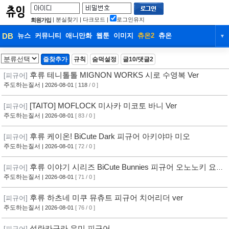
|
분실찾기
|
다크모드
|
로그인유지
회원가입
DB
뉴스
커뮤니티
애니만화
웹툰
이미지
츄온2
츄온
▼
DB
뉴스
커뮤니티
애니만화
즐찾추가
규칙
숨덕설정
글10/댓글2
웹툰
이미지
츄온2
츄온
후류 테니톨톨 MIGNON WORKS 시로 수영복 Ver
[피규어]
주도하는질서
| 2026-08-01
[
118
/ 0 ]
[TAITO] MOFLOCK 미사카 미코토 바니 Ver
[피규어]
주도하는질서
| 2026-08-01
[ 83 / 0 ]
후류 케이온! BiCute Dark 피규어 아키야마 미오
[피규어]
주도하는질서
| 2026-08-01
[ 72 / 0 ]
후류 이야기 시리즈 BiCute Bunnies 피규어 오노노키 요츠
[피규어]
기
주도하는질서
| 2026-08-01
[ 71 / 0 ]
후류 하츠네 미쿠 뮤츄트 피규어 치어리더 ver
[피규어]
주도하는질서
| 2026-08-01
[ 76 / 0 ]
섬란카구라 유미 피규어
[피규어]