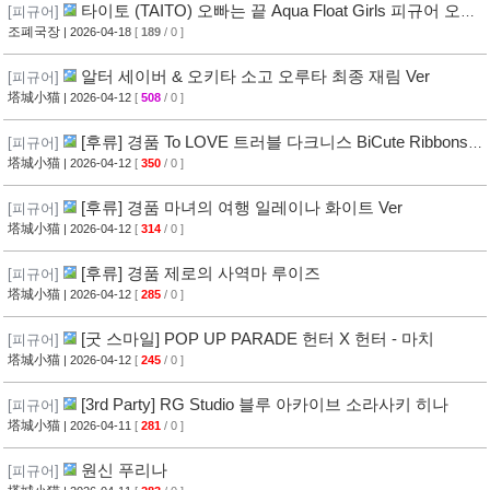
타이토 (TAITO) 오빠는 끝 Aqua Float Girls 피규어 오야
[피규어]
마 마히로 어나더 컬러
조폐국장
| 2026-04-18
[
189
/ 0 ]
알터 세이버 & 오키타 소고 오루타 최종 재림 Ver
[피규어]
塔城小猫
| 2026-04-12
[
508
/ 0 ]
[후류] 경품 To LOVE 트러블 다크니스 BiCute Ribbons
[피규어]
모모
塔城小猫
| 2026-04-12
[
350
/ 0 ]
[후류] 경품 마녀의 여행 일레이나 화이트 Ver
[피규어]
塔城小猫
| 2026-04-12
[
314
/ 0 ]
[후류] 경품 제로의 사역마 루이즈
[피규어]
塔城小猫
| 2026-04-12
[
285
/ 0 ]
[굿 스마일] POP UP PARADE 헌터 X 헌터 - 마치
[피규어]
塔城小猫
| 2026-04-12
[
245
/ 0 ]
[3rd Party] RG Studio 블루 아카이브 소라사키 히나
[피규어]
塔城小猫
| 2026-04-11
[
281
/ 0 ]
원신 푸리나
[피규어]