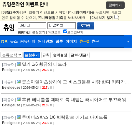
참여하기
[08월2주차]
유니크뽑기 이벤트를 시작합니다.
[참여하기]
를 누르시면 비로그
인도 참여할 수 있으며,
유니크당첨 기회
를 노려보세요!
[다시보지 않기
]
|
분실찾기
|
다크모드
|
로그인유지
회원가입
DB
뉴스
커뮤니티
애니만화
웹툰
이미지
츄온2
츄온
▼
DB
뉴스
커뮤니티
애니만화
즐찾추가
규칙
숨덕설정
글10/댓글2
웹툰
이미지
츄온2
츄온
밀키 1/6 황금의 테트라
[피규어]
Betelgeuse
| 2026-05-24
[
250
/ 0 ]
굿스마일아츠상하이 그 비스크돌은 사랑 한다 키타가와
[피규어]
마린 할로윈 Ver 1/7
Betelgeuse
| 2026-05-24
[
217
/ 0 ]
후류 테니톨톨 때때로 툭 내뱉는 러시아어로 부끄러워
[피규어]
하는 옆자리의 아랴 양 아랴 차이나드레스ver.
Betelgeuse
| 2026-05-24
[
213
/ 0 ]
루미너스박스 1/6 벽람항로 에기르 나이트풀
[피규어]
Betelgeuse
| 2026-05-23
[
230
/ 0 ]