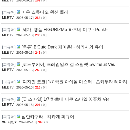
타일 Ver
MLBTV
| 2026-05-17
[
269
/ 0 ]
미우 스튜디오 원신 클레
[피규어]
MLBTV
| 2026-05-17
[
264
/ 0 ]
[세가] 경품 FIGURIZMα 하츠네 미쿠 - Punk!-
[피규어]
MLBTV
| 2026-05-16
[
293
/ 0 ]
[후류] BiCute Dark 케이온! - 히라사와 유이
[피규어]
MLBTV
| 2026-05-16
[
246
/ 0 ]
[코토부키야] 프레임암즈 걸 스틸렛 Swimsuit Ver.
[피규어]
MLBTV
| 2026-05-16
[
249
/ 0 ]
[디자인 코코] 1/7 학원 아이돌 마스터 - 츠키무라 테마리
[피규어]
MLBTV
| 2026-05-16
[
216
/ 0 ]
[굿 스마일] 1/7 하츠네 미쿠 스마일 X 퓨처 Ver
[피규어]
MLBTV
| 2026-05-16
[
207
/ 0 ]
섬란카구라 - 히카게 피규어
[피규어]
♥디지땅♥
| 2026-05-13
[
345
/ 0 ]