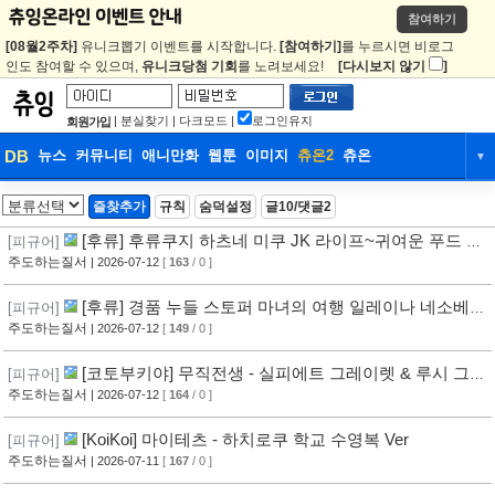
참여하기
[08월2주차]
유니크뽑기 이벤트를 시작합니다.
[참여하기]
를 누르시면 비로그
인도 참여할 수 있으며,
유니크당첨 기회
를 노려보세요!
[다시보지 않기
]
|
분실찾기
|
다크모드
|
로그인유지
회원가입
DB
뉴스
커뮤니티
애니만화
웹툰
이미지
츄온2
츄온
▼
DB
뉴스
커뮤니티
애니만화
즐찾추가
규칙
숨덕설정
글10/댓글2
웹툰
이미지
츄온2
츄온
[후류] 후류쿠지 하츠네 미쿠 JK 라이프~귀여운 푸드 탐
[피규어]
방~ 라스트겟상
주도하는질서
| 2026-07-12
[
163
/ 0 ]
[후류] 경품 누들 스토퍼 마녀의 여행 일레이나 네소베리
[피규어]
Ver
주도하는질서
| 2026-07-12
[
149
/ 0 ]
[코토부키야] 무직전생 - 실피에트 그레이렛 & 루시 그레
[피규어]
이렛
주도하는질서
| 2026-07-12
[
164
/ 0 ]
[KoiKoi] 마이테츠 - 하치로쿠 학교 수영복 Ver
[피규어]
주도하는질서
| 2026-07-11
[
167
/ 0 ]