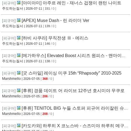
[아미아미] 아주르 레인 - 재너스 겁쟁이 랜턴 나이트
[피규어]
주도하는질서
| 2026-07-11
[
151
/ 0 ]
[APEX] Muse Dash - 린 라이더 Ver
[피규어]
주도하는질서
| 2026-07-11
[
139
/ 0 ]
[하비 사쿠라] 무직전생 Ⅲ - 에리스
[피규어]
주도하는질서
| 2026-07-11
[
146
/ 0 ]
[메가하우스] Elevated Boost 시리즈 원피스 - 맨마이어
[피규어]
군코 궁
주도하는질서
| 2026-07-11
[
138
/ 0 ]
[굿 스마일] 레이싱 미쿠 15th “Rhapsody” 2010-2025
[피규어]
Marshmello
| 2026-07-05
[
368
/ 0 ]
[후류] 경품 데이트 어 라이브 12주년 호시미야 무쿠로
[피규어]
Marshmello
| 2026-07-05
[
206
/ 0 ]
[후류] TENITOL BIG 누들 스토퍼 피규어 라이잘린 슈타
[피규어]
우트
Marshmello
| 2026-07-05
[
208
/ 0 ]
[카도카와] 하루히 X 코노스바 - 스즈미야 하루히 메구밍
[피규어]