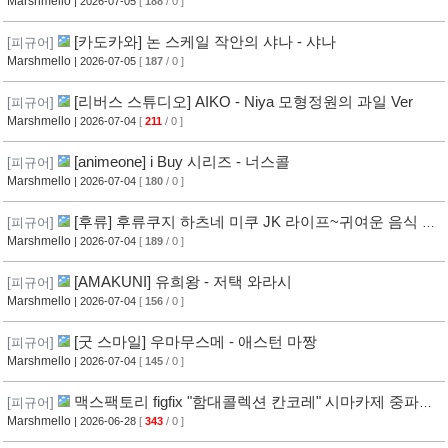
Ver
Marshmello
| 2026-07-05
[
188
/ 0 ]
[카도카와] 논 스케일 작안의 샤나 - 샤나
[피규어]
Marshmello
| 2026-07-05
[
187
/ 0 ]
[리버스 스튜디오] AIKO - Niya 모형정원의 과일 Ver
[피규어]
Marshmello
| 2026-07-04
[
211
/ 0 ]
[animeone] i Buy 시리즈 - 너스콜
[피규어]
Marshmello
| 2026-07-04
[
180
/ 0 ]
[후류] 후류쿠지 하츠네 미쿠 JK 라이프~귀여운 음식 탐
[피규어]
방~ C상
Marshmello
| 2026-07-04
[
189
/ 0 ]
[AMAKUNI] 유희왕 - 저택 와라시
[피규어]
Marshmello
| 2026-07-04
[
156
/ 0 ]
[굿 스마일] 우마무스메 - 애스턴 마짱
[피규어]
Marshmello
| 2026-07-04
[
145
/ 0 ]
맥스팩토리 figfix "함대콜렉션 칸코레" 시마카제 중파
[피규어]
ver.
Marshmello
| 2026-06-28
[
343
/ 0 ]