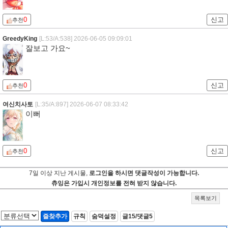
0
신고
추천
GreedyKing
[L:53/A:538]
2026-06-05 09:09:01
잘보고 가요~
0
신고
추천
여신치사토
[L:35/A:897]
2026-06-07 08:33:42
이뻐
0
신고
추천
7일 이상 지난 게시물,
로그인을 하시면 댓글작성이 가능합니다.
츄잉은 가입시 개인정보를 전혀 받지 않습니다.
목록보기
즐찾추가
규칙
숨덕설정
글15/댓글5