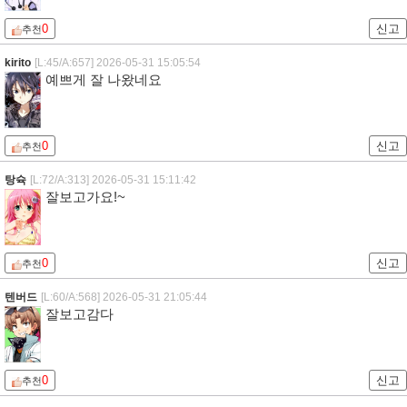
0
신고
추천
kirito
[L:45/A:657]
2026-05-31 15:05:54
예쁘게 잘 나왔네요
0
신고
추천
탕슉
[L:72/A:313]
2026-05-31 15:11:42
잘보고가요!~
0
신고
추천
텐버드
[L:60/A:568]
2026-05-31 21:05:44
잘보고감다
0
신고
추천