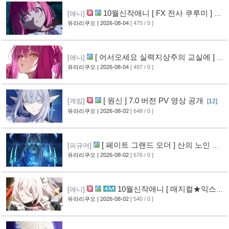
10월신작애니 [ FX 전사 쿠루미 ] PV
[애니]
영상 공개
유라리쿠오
| 2026-08-04
[ 475 / 0 ]
[9]
[ 어서오세요 실력지상주의 교실에 ] 블
[애니]
루레이 VOL.2 표지 공개
유라리쿠오
| 2026-08-04
[ 497 / 0 ]
[10]
[ 원신 ] 7.0 버전 PV 영상 공개
[게임]
[12]
유라리쿠오
| 2026-08-02
[ 648 / 0 ]
[ 페이트 그랜드 오더 ] 산의 노인 신
[피규어]
작 피규어 공개
유라리쿠오
| 2026-08-02
[ 676 / 0 ]
[17]
10월신작애니 [ 매지컬★익스플
[애니]
로러 ] PV 영상 공개
유라리쿠오
| 2026-08-02
[ 540 / 0 ]
[12]