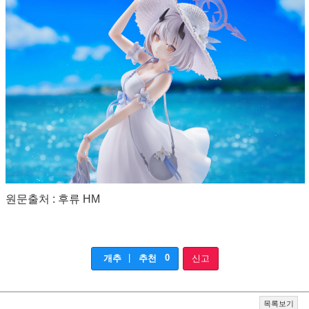
원문출처 : 후류 HM
|
0
개추
추천
신고
목록보기