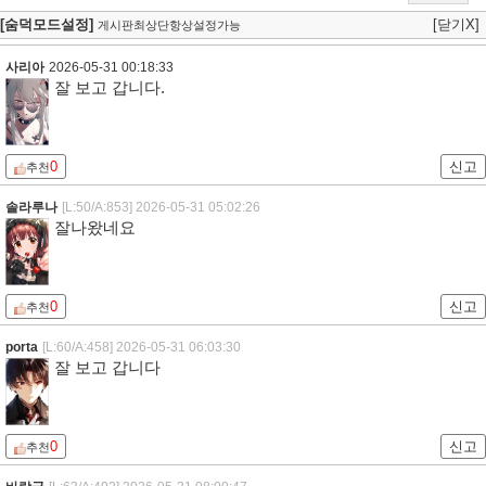
[숨덕모드설정]
[닫기X]
게시판최상단항상설정가능
사리아
2026-05-31 00:18:33
잘 보고 갑니다.
0
신고
추천
솔라루나
[L:50/A:853]
2026-05-31 05:02:26
잘나왔네요
0
신고
추천
porta
[L:60/A:458]
2026-05-31 06:03:30
잘 보고 갑니다
0
신고
추천