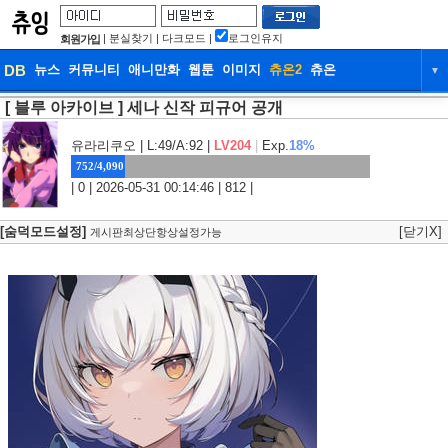
|
분실찾기
|
다크모드
|
로그인유지
회원가입
DB
뉴스
커뮤니티
애니만화
웹툰
이미지
츄온2
츄온
▼
[ 블루 아카이브 ] 세나 신작 피규어 공개
DB
뉴스
커뮤니티
애니만화
웹툰
이미지
츄온2
츄온
유라리쿠오
| L:49/A:92 |
LV204
|
Exp.
18%
752/4,090
| 0 | 2026-05-31 00:14:46 | 812 |
[숨덕모드설정]
[닫기X]
게시판최상단항상설정가능