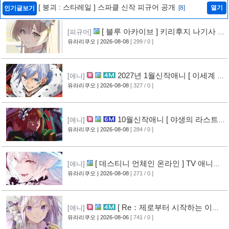
[ 붕괴 : 스타레일 ] 스파클 신작 피규어 공개
[8]
열기
인기글보기
[ 블루 아카이브 ] 키리후지 나기사 신
[피규어]
작 피규어 공개
유라리쿠오
| 2026-08-08
[ 299 / 0 ]
[9]
2027년 1월신작애니 [ 이세계 전
[애니]
생 소동기 ] PV 영상 공개
유라리쿠오
| 2026-08-08
[ 327 / 0 ]
[8]
10월신작애니 [ 야생의 라스트
[애니]
보스가 나타났다! ] 2기 PV 영상 공개
유라리쿠오
| 2026-08-08
[ 284 / 0 ]
[9]
[ 데스티니 언체인 온라인 ] TV 애니메
[애니]
이션화 결정
유라리쿠오
| 2026-08-08
[ 271 / 0 ]
[9]
[ Re：제로부터 시작하는 이세
[애니]
계 생활 ] 4기 탈환편 PV 영상 공개
유라리쿠오
| 2026-08-06
[ 741 / 0 ]
[14]