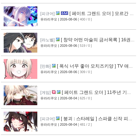
[ 페이트 그랜드 오더 ] 모르간 르
[피규어]
페이 신작 피규어 공개
유라리쿠오
| 2026-08-06
[ 400 / 0 ]
[10]
[ 창약 어떤 마술의 금서목록 ] 16권
[라노벨]
표지 공개
유라리쿠오
| 2026-08-06
[ 519 / 0 ]
[12]
[ 폭식 너무 좋아 모치즈키양 ] TV 애니
[만화]
메이션화 결정
유라리쿠오
| 2026-08-06
[ 309 / 0 ]
[13]
[ 페이트 그랜드 오더 ] 11주년 기념
[게임]
영상 공개
유라리쿠오
| 2026-08-04
[ 625 / 0 ]
[11]
[ 붕괴 : 스타레일 ] 스파클 신작 피규
[피규어]
어 공개
유라리쿠오
| 2026-08-04
[ 481 / 2 ]
[8]