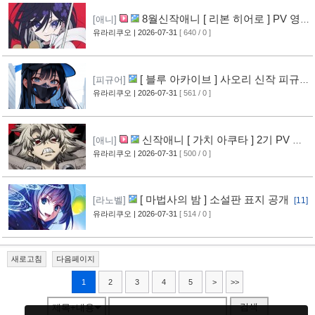
8월신작애니 [ 리본 히어로 ] PV 영
[애니]
상 공개
유라리쿠오
| 2026-07-31
[ 640 / 0 ]
[11]
[ 블루 아카이브 ] 사오리 신작 피규어
[피규어]
공개
유라리쿠오
| 2026-07-31
[ 561 / 0 ]
[10]
신작애니 [ 가치 아쿠타 ] 2기 PV 영
[애니]
상 공개
유라리쿠오
| 2026-07-31
[ 500 / 0 ]
[13]
[ 마법사의 밤 ] 소설판 표지 공개
[라노벨]
[11]
유라리쿠오
| 2026-07-31
[ 514 / 0 ]
새로고침
다음페이지
1
2
3
4
5
>
>>
검색
제목+내용