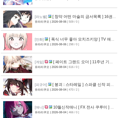
[ 창약 어떤 마술의 금서목록 ] 16권
[라노벨]
표지 공개
유라리쿠오
| 2026-08-06
[ 509 / 0 ]
[12]
[ 폭식 너무 좋아 모치즈키양 ] TV 애니
[만화]
메이션화 결정
유라리쿠오
| 2026-08-06
[ 298 / 0 ]
[13]
[ 페이트 그랜드 오더 ] 11주년 기념
[게임]
영상 공개
유라리쿠오
| 2026-08-04
[ 616 / 0 ]
[11]
[ 붕괴 : 스타레일 ] 스파클 신작 피규
[피규어]
어 공개
유라리쿠오
| 2026-08-04
[ 470 / 2 ]
[8]
10월신작애니 [ FX 전사 쿠루미 ] PV
[애니]
영상 공개
유라리쿠오
| 2026-08-04
[ 466 / 0 ]
[9]