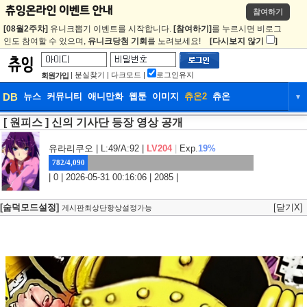
참여하기
[08월2주차]
유니크뽑기 이벤트를 시작합니다.
[참여하기]
를 누르시면 비로그
인도 참여할 수 있으며,
유니크당첨 기회
를 노려보세요!
[다시보지 않기
]
|
분실찾기
|
다크모드
|
로그인유지
회원가입
DB
뉴스
커뮤니티
애니만화
웹툰
이미지
츄온2
츄온
▼
[ 원피스 ] 신의 기사단 등장 영상 공개
DB
뉴스
커뮤니티
애니만화
웹툰
이미지
츄온2
츄온
유라리쿠오
| L:49/A:92 |
LV204
|
Exp.
19%
782/4,090
| 0 | 2026-05-31 00:16:06 | 2085 |
[숨덕모드설정]
[닫기X]
게시판최상단항상설정가능