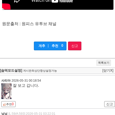
원문출처 : 원피스 유투브 채널
|
0
개추
추천
신고
목록보기
[숨덕모드설정]
[닫기X]
게시판최상단항상설정가능
사리아
2026-05-31 00:18:54
잘 보고 갑니다.
0
신고
추천
닝닝
[L:59/A:593]
2026-05-31 03:22:01