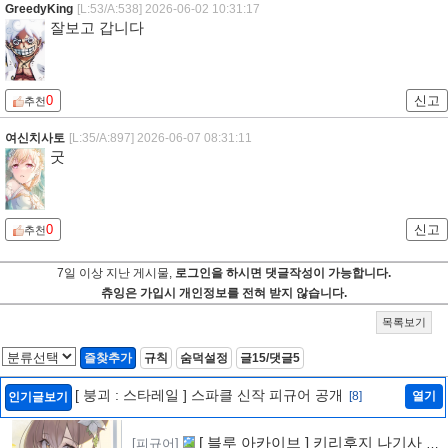
GreedyKing
[L:53/A:538]
2026-06-02 10:31:17
잘보고 갑니다
0
신고
추천
여신치사토
[L:35/A:897]
2026-06-07 08:31:11
굿
0
신고
추천
7일 이상 지난 게시물,
로그인을 하시면 댓글작성이 가능합니다.
츄잉은 가입시 개인정보를 전혀 받지 않습니다.
목록보기
즐찾추가
규칙
숨덕설정
글15/댓글5
[ 붕괴 : 스타레일 ] 스파클 신작 피규어 공개
[8]
열기
인기글보기
[ 블루 아카이브 ] 키리후지 나기사 신
[피규어]