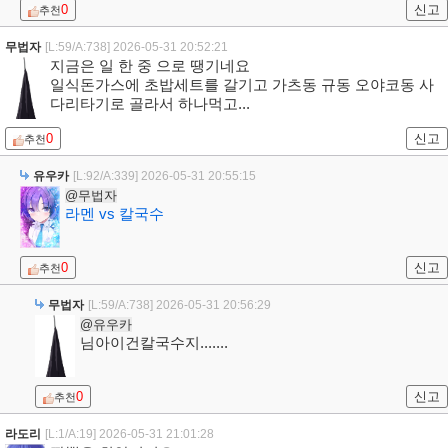
0
신고
추천
무법자
[L:59/A:738]
2026-05-31 20:52:21
지금은 일 한 중 으로 땡기네요
일식돈가스에 초밥세트를 갈기고 가츠동 규동 오야코동 사
다리타기로 골라서 하나먹고...
0
신고
추천
유우카
[L:92/A:339]
2026-05-31 20:55:15
@무법자
라멘 vs 칼국수
0
신고
추천
무법자
[L:59/A:738]
2026-05-31 20:56:29
@유우카
님아이건칼국수지.......
0
신고
추천
라도리
[L:1/A:19]
2026-05-31 21:01:28