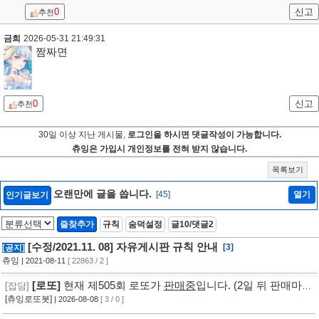
0
신고
추천
금희
2026-05-31 21:49:31
짬짜면
0
신고
추천
30일 이상 지난 게시물,
로그인을 하시면 댓글작성이 가능합니다.
츄잉은 가입시 개인정보를 전혀 받지 않습니다.
목록보기
오랜만에 글을 씁니다.
[45]
열기
인기글보기
즐찾추가
규칙
숨덕설정
글10/댓글2
[수정/2021.11. 08] 자유게시판 규칙 안내
[3]
[공지]
츄잉
| 2021-08-11
[ 22863 / 2 ]
[로또]
현재 제505회 로또가
판매중
입니다. (2일 뒤 판매마
[잡담]
감, 추첨) ㅡ [바로가기]
[츄잉로또봇]
| 2026-08-08
[ 3 / 0 ]