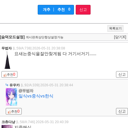
|
0
개추
추천
신고
목록보기
[숨덕모드설정]
[닫기X]
게시판최상단항상설정가능
무법자
[L:59/A:738]
2026-05-31 20:38:08
요새는중식을잘안찾게됨 다 거기서거기......
0
신고
추천
유우카
[L:92/A:339]
2026-05-31 20:38:44
@무법자
일식vs중식vs한식
0
신고
추천
크츄다냥
[L:58/A:746]
2026-05-31 20:40:39
지중해식