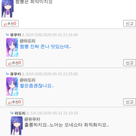
짬뽕은 최악이지요
0
신고
추천
유우카
[L:92/A:339]
2026-05-31 21:24:49
@라도리
짬뽕 진짜 존나 맛있는데..
0
신고
추천
유우카
[L:92/A:339]
2026-05-31 21:25:00
@라도리
짤은좀괜찮나요..
0
신고
추천
라도리
[L:1/A:19]
2026-05-31 21:33:20
@유우카
훌륭하지요..노아는 오네쇼타 최적화지요..