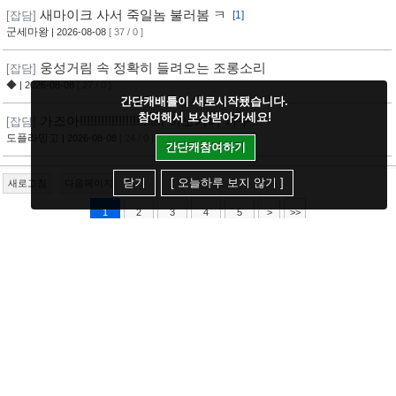
새마이크 사서 죽일놈 불러봄 ㅋ
[잡담]
[1]
군세마왕
| 2026-08-08
[ 37 / 0 ]
웅성거림 속 정확히 들려오는 조롱소리
[잡담]
◆
| 2026-08-08
[ 27 / 0 ]
간단캐배틀이 새로시작됐습니다.
참여해서 보상받아가세요!
가즈아!!!!!!!!!!!!!!!!!!!!!!!! 히노카미 카구
[잡담]
라!!!!!!!!!!!!!!!!!!!!!!!!!!!!!!!!!!!!
도플라밍고
| 2026-08-08
[ 24 / 0 ]
간단캐참여하기
닫기
[ 오늘하루 보지 않기 ]
새로고침
다음페이지
1
2
3
4
5
>
>>
검색
제목+내용