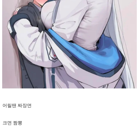
어릴땐 짜장면
크면 짬뽕