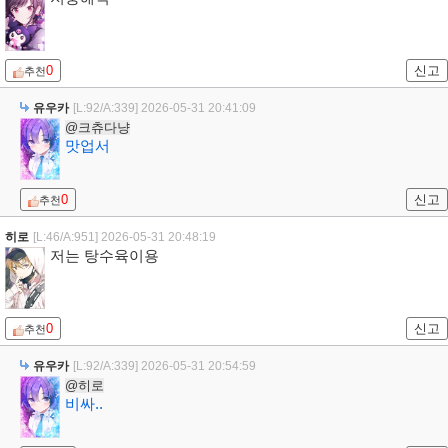
0
신고
추천
유우카
[L:92/A:339]
2026-05-31 20:41:09
@크츄다냥
맛업서
0
신고
추천
히로
[L:46/A:951]
2026-05-31 20:48:19
저는 탕수육이용
0
신고
추천
유우카
[L:92/A:339]
2026-05-31 20:54:59
@히로
비싸..