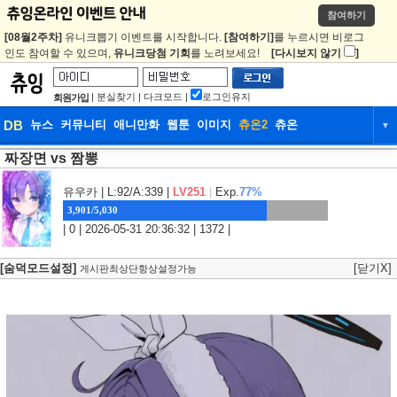
참여하기
[08월2주차]
유니크뽑기 이벤트를 시작합니다.
[참여하기]
를 누르시면 비로그
인도 참여할 수 있으며,
유니크당첨 기회
를 노려보세요!
[다시보지 않기
]
|
분실찾기
|
다크모드
|
로그인유지
회원가입
DB
뉴스
커뮤니티
애니만화
웹툰
이미지
츄온2
츄온
▼
짜장면 vs 짬뽕
DB
뉴스
커뮤니티
애니만화
웹툰
이미지
츄온2
츄온
유우카
| L:92/A:339 |
LV251
|
Exp.
77%
3,901/5,030
| 0 | 2026-05-31 20:36:32 | 1372 |
[숨덕모드설정]
[닫기X]
게시판최상단항상설정가능