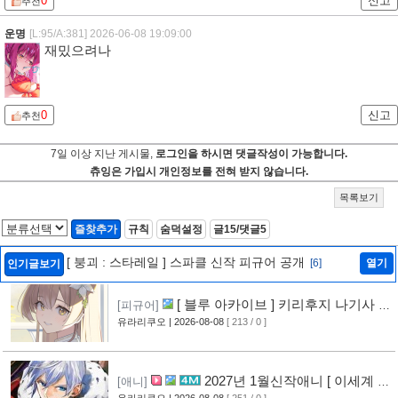
0
신고
추천
운명
[L:95/A:381]
2026-06-08 19:09:00
재밌으려나
0
신고
추천
7일 이상 지난 게시물,
로그인을 하시면 댓글작성이 가능합니다.
츄잉은 가입시 개인정보를 전혀 받지 않습니다.
목록보기
즐찾추가
규칙
숨덕설정
글15/댓글5
[ 붕괴 : 스타레일 ] 스파클 신작 피규어 공개
[6]
열기
인기글보기
[ 블루 아카이브 ] 키리후지 나기사 신
[피규어]
작 피규어 공개
유라리쿠오
| 2026-08-08
[ 213 / 0 ]
[6]
2027년 1월신작애니 [ 이세계 전
[애니]
유라리쿠오
| 2026-08-08
[ 251 / 0 ]