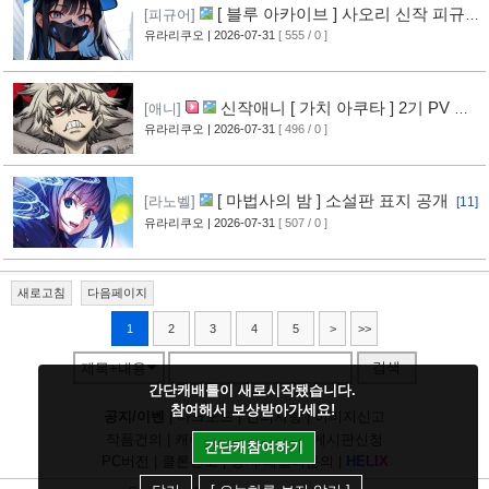
[ 블루 아카이브 ] 사오리 신작 피규어
[피규어]
공개
유라리쿠오
| 2026-07-31
[ 555 / 0 ]
[10]
신작애니 [ 가치 아쿠타 ] 2기 PV 영
[애니]
상 공개
유라리쿠오
| 2026-07-31
[ 496 / 0 ]
[13]
[ 마법사의 밤 ] 소설판 표지 공개
[라노벨]
[11]
유라리쿠오
| 2026-07-31
[ 507 / 0 ]
새로고침
다음페이지
1
2
3
4
5
>
>>
검색
제목+내용
간단캐배틀이 새로시작됐습니다.
참여해서 보상받아가세요!
공지/이벤
|
다크모드
|
건의사항
|
이미지신고
작품건의
|
캐릭건의
|
기타디비
|
게시판신청
간단캐참여하기
PC버전
|
클론신고
|
정지/패널티문의
|
H
E
L
I
X