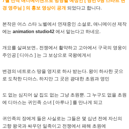
7월 신작 애니메이션으로 방영될 예정인 [ 영민 0명 스타트 변
경 영주님 ] 의 홍보 영상이 공개
되었다고 합니다.
본작은 어스 스타 노벨에서 연재중인 소설로, 애니메이션 제작
에는
animation studio42
에서 맡는다고 하네요.
개요를 살펴보면.. 전쟁에서 활약하고 고아에서 구국의 영웅이
주인공 [ 디아스 ] 는 그 보상으로 국왕에게서
변경의 네트로스 땅을 영지로 하사 받는다. 왕이 하사한 곳으
로 도착한 디아스. 하지만 그 곳은 광대한 초원과 영민
도 없는 심지어 살 집도 없는 그냥 초원뿐. 그 누구도 없을 초원
에 디아스는 귀인족 소녀 [ 아루나 ] 를 만나게 되고
귀인족의 장에게 들은 사실로는 그들은 몇 십년 전에 자신의
고향 왕국과 싸우던 일족이고 전쟁에서 패해 초원에