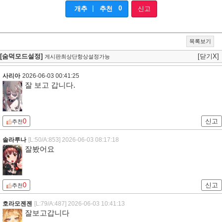
|
0
개추
추천
신고
목록보기
[숨덕모드설정]
[닫기X]
게시판최상단항상설정가능
사리아
2026-06-03 00:41:25
잘 보고 갑니다.
0
신고
추천
솔라루나
[L:50/A:853]
2026-06-03 08:17:18
잘봤어요
0
신고
추천
호라모젠젠
[L:79/A:487]
2026-06-03 10:41:13
잘보고갑니다