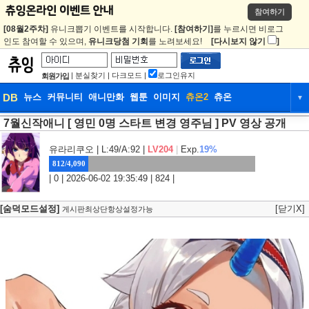
참여하기
[08월2주차]
유니크뽑기 이벤트를 시작합니다.
[참여하기]
를 누르시면 비로그
인도 참여할 수 있으며,
유니크당첨 기회
를 노려보세요!
[다시보지 않기
]
|
분실찾기
|
다크모드
|
로그인유지
회원가입
DB
뉴스
커뮤니티
애니만화
웹툰
이미지
츄온2
츄온
▼
7월신작애니 [ 영민 0명 스타트 변경 영주님 ] PV 영상 공개
DB
뉴스
커뮤니티
애니만화
웹툰
이미지
츄온2
츄온
유라리쿠오
| L:49/A:92 |
LV204
|
Exp.
19%
812/4,090
| 0 | 2026-06-02 19:35:49 | 824 |
[숨덕모드설정]
[닫기X]
게시판최상단항상설정가능