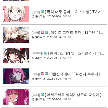
[ 폭식 너무 좋아 모치즈키양 ] TV 애니
[만화]
메이션화 결정
유라리쿠오
| 2026-08-06
[ 288 / 0 ]
[11]
[ 페이트 그랜드 오더 ] 11주년 기념
[게임]
영상 공개
유라리쿠오
| 2026-08-04
[ 605 / 0 ]
[9]
[ 붕괴 : 스타레일 ] 스파클 신작 피규
[피규어]
어 공개
유라리쿠오
| 2026-08-04
[ 452 / 2 ]
[6]
10월신작애니 [ FX 전사 쿠루미 ] PV
[애니]
영상 공개
유라리쿠오
| 2026-08-04
[ 455 / 0 ]
[7]
[ 어서오세요 실력지상주의 교실에 ] 블
[애니]
루레이 VOL.2 표지 공개
유라리쿠오
| 2026-08-04
[ 482 / 0 ]
[8]