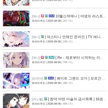
생 소동기 ] PV 영상 공개
[6]
10월신작애니 [ 야생의 라스트
[애니]
보스가 나타났다! ] 2기 PV 영상 공개
유라리쿠오
| 2026-08-08
[ 207 / 0 ]
[7]
[ 데스티니 언체인 온라인 ] TV 애니메
[애니]
이션화 결정
유라리쿠오
| 2026-08-08
[ 199 / 0 ]
[7]
[ Re：제로부터 시작하는 이세
[애니]
계 생활 ] 4기 탈환편 PV 영상 공개
유라리쿠오
| 2026-08-06
[ 706 / 0 ]
[12]
[ 페이트 그랜드 오더 ] 모르간 르
[피규어]
페이 신작 피규어 공개
유라리쿠오
| 2026-08-06
[ 380 / 0 ]
[8]
[ 창약 어떤 마술의 금서목록 ] 16권
[라노벨]
표지 공개
유라리쿠오
| 2026-08-06
[ 494 / 0 ]
[10]