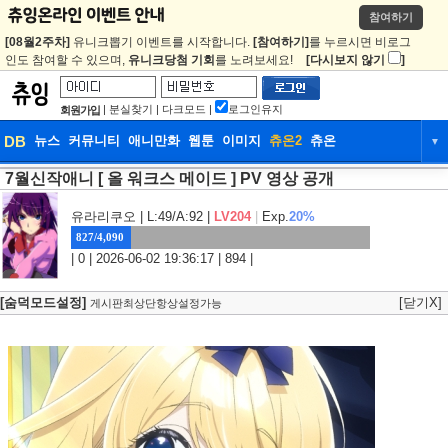
참여하기
[08월2주차]
유니크뽑기 이벤트를 시작합니다.
[참여하기]
를 누르시면 비로그
인도 참여할 수 있으며,
유니크당첨 기회
를 노려보세요!
[다시보지 않기
]
|
분실찾기
|
다크모드
|
로그인유지
회원가입
DB
뉴스
커뮤니티
애니만화
웹툰
이미지
츄온2
츄온
▼
7월신작애니 [ 올 워크스 메이드 ] PV 영상 공개
DB
뉴스
커뮤니티
애니만화
웹툰
이미지
츄온2
츄온
유라리쿠오
| L:49/A:92 |
LV204
|
Exp.
20%
827/4,090
| 0 | 2026-06-02 19:36:17 | 894 |
[숨덕모드설정]
[닫기X]
게시판최상단항상설정가능