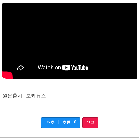
원문출처 : 모카뉴스
|
0
개추
추천
신고