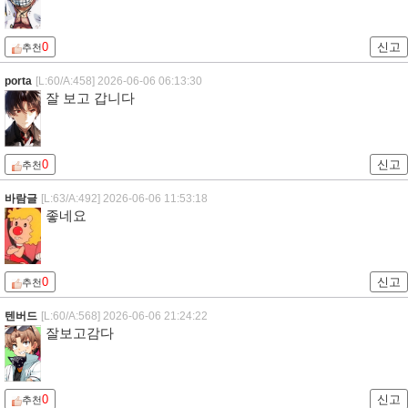
0
신고
추천
porta
[L:60/A:458]
2026-06-06 06:13:30
잘 보고 갑니다
0
신고
추천
바람글
[L:63/A:492]
2026-06-06 11:53:18
좋네요
0
신고
추천
텐버드
[L:60/A:568]
2026-06-06 21:24:22
잘보고감다
0
신고
추천