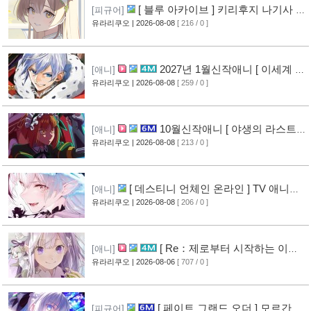
[ 블루 아카이브 ] 키리후지 나기사 신
[피규어]
작 피규어 공개
유라리쿠오
| 2026-08-08
[ 216 / 0 ]
[6]
2027년 1월신작애니 [ 이세계 전
[애니]
생 소동기 ] PV 영상 공개
유라리쿠오
| 2026-08-08
[ 259 / 0 ]
[6]
10월신작애니 [ 야생의 라스트
[애니]
보스가 나타났다! ] 2기 PV 영상 공개
유라리쿠오
| 2026-08-08
[ 213 / 0 ]
[7]
[ 데스티니 언체인 온라인 ] TV 애니메
[애니]
이션화 결정
유라리쿠오
| 2026-08-08
[ 206 / 0 ]
[7]
[ Re：제로부터 시작하는 이세
[애니]
계 생활 ] 4기 탈환편 PV 영상 공개
유라리쿠오
| 2026-08-06
[ 707 / 0 ]
[12]
[ 페이트 그랜드 오더 ] 모르간 르
[피규어]