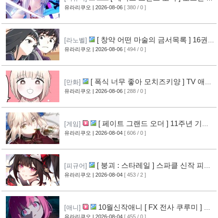
페이 신작 피규어 공개
유라리쿠오
| 2026-08-06
[ 380 / 0 ]
[8]
[ 창약 어떤 마술의 금서목록 ] 16권
[라노벨]
표지 공개
유라리쿠오
| 2026-08-06
[ 494 / 0 ]
[10]
[ 폭식 너무 좋아 모치즈키양 ] TV 애니
[만화]
메이션화 결정
유라리쿠오
| 2026-08-06
[ 288 / 0 ]
[11]
[ 페이트 그랜드 오더 ] 11주년 기념
[게임]
영상 공개
유라리쿠오
| 2026-08-04
[ 606 / 0 ]
[9]
[ 붕괴 : 스타레일 ] 스파클 신작 피규
[피규어]
어 공개
유라리쿠오
| 2026-08-04
[ 453 / 2 ]
[6]
10월신작애니 [ FX 전사 쿠루미 ] PV
[애니]
영상 공개
유라리쿠오
| 2026-08-04
[ 455 / 0 ]
[7]