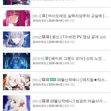
[ 어서오세요 실력지상주의 교실에 ] 블
[애니]
루레이 VOL.2 표지 공개
유라리쿠오
| 2026-08-04
[ 482 / 0 ]
[8]
[ 원신 ] 7.0 버전 PV 영상 공개
[게임]
[12]
유라리쿠오
| 2026-08-02
[ 644 / 0 ]
[ 페이트 그랜드 오더 ] 산의 노인 신
[피규어]
작 피규어 공개
유라리쿠오
| 2026-08-02
[ 669 / 0 ]
[17]
10월신작애니 [ 매지컬★익스플
[애니]
로러 ] PV 영상 공개
유라리쿠오
| 2026-08-02
[ 534 / 0 ]
[12]
10월신작애니 [ 빙검의 마술사가 세
[애니]
계를 다스린다 ] 2기 PV 영상 공개
유라리쿠오
| 2026-08-02
[ 527 / 0 ]
[13]