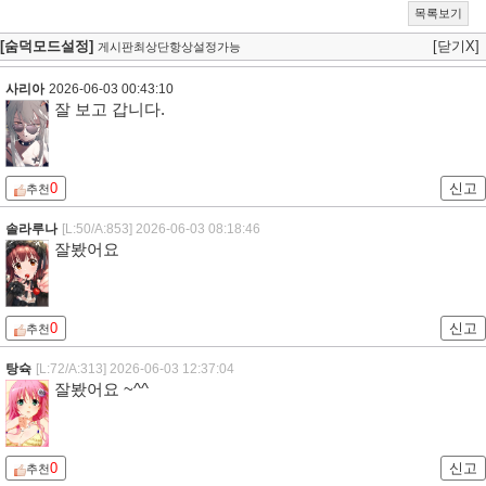
목록보기
[숨덕모드설정]
[닫기X]
게시판최상단항상설정가능
사리아
2026-06-03 00:43:10
잘 보고 갑니다.
0
신고
추천
솔라루나
[L:50/A:853]
2026-06-03 08:18:46
잘봤어요
0
신고
추천
탕슉
[L:72/A:313]
2026-06-03 12:37:04
잘봤어요 ~^^
0
신고
추천