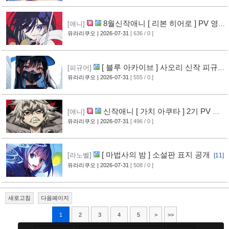
8월신작애니 [ 리본 히어로 ] PV 영
[애니]
상 공개
유라리쿠오
| 2026-07-31
[ 636 / 0 ]
[11]
[ 블루 아카이브 ] 사오리 신작 피규어
[피규어]
공개
유라리쿠오
| 2026-07-31
[ 555 / 0 ]
[10]
신작애니 [ 가치 아쿠타 ] 2기 PV 영
[애니]
상 공개
유라리쿠오
| 2026-07-31
[ 496 / 0 ]
[13]
[ 마법사의 밤 ] 소설판 표지 공개
[라노벨]
[11]
유라리쿠오
| 2026-07-31
[ 508 / 0 ]
새로고침
다음페이지
1
2
3
4
5
>
>>